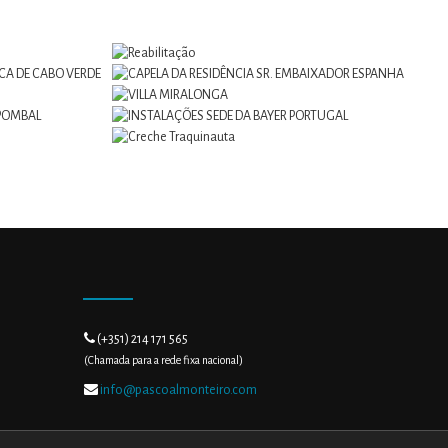
.
(+351) 214 171 565
(Chamada para a rede fixa nacional)
info@pascoalmonteiro.com